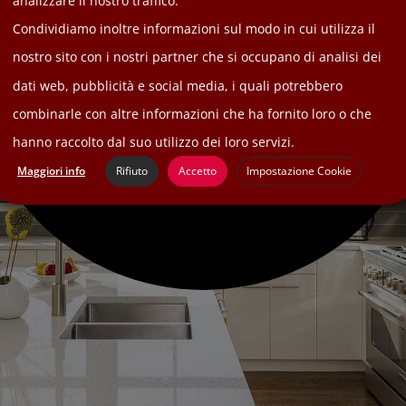
analizzare il nostro traffico.
Condividiamo inoltre informazioni sul modo in cui utilizza il
nostro sito con i nostri partner che si occupano di analisi dei
dati web, pubblicità e social media, i quali potrebbero
Cucina
combinarle con altre informazioni che ha fornito loro o che
hanno raccolto dal suo utilizzo dei loro servizi.
Maggiori info
Rifiuto
Accetto
Impostazione Cookie